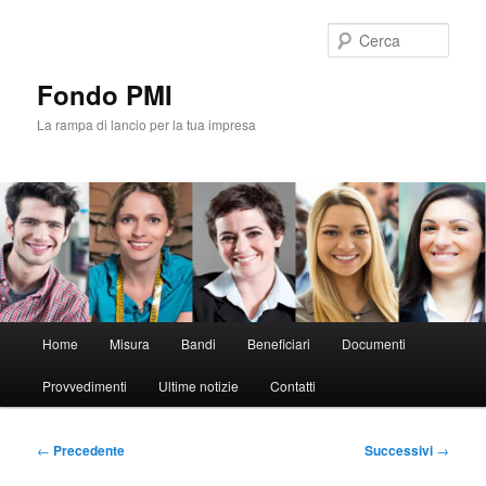
Vai
al
Cerca
contenuto
principale
Fondo PMI
La rampa di lancio per la tua impresa
Menu
Home
Misura
Bandi
Beneficiari
Documenti
principale
Provvedimenti
Ultime notizie
Contatti
Navigazione
←
Precedente
Successivi
→
articolo