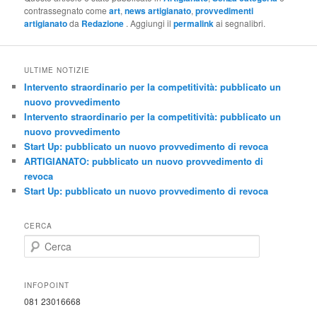
contrassegnato come
art
,
news artigianato
,
provvedimenti
artigianato
da
Redazione
. Aggiungi il
permalink
ai segnalibri.
ULTIME NOTIZIE
Intervento straordinario per la competitività: pubblicato un
nuovo provvedimento
Intervento straordinario per la competitività: pubblicato un
nuovo provvedimento
Start Up: pubblicato un nuovo provvedimento di revoca
ARTIGIANATO: pubblicato un nuovo provvedimento di
revoca
Start Up: pubblicato un nuovo provvedimento di revoca
CERCA
C
e
r
c
INFOPOINT
a
081 23016668