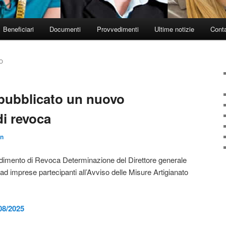
Beneficiari
Documenti
Provvedimenti
Ultime notizie
Conta
O
ubblicato un nuovo
i revoca
n
vedimento di Revoca Determinazione del Direttore generale
 ad imprese partecipanti all’Avviso delle Misure Artigianato
08/2025