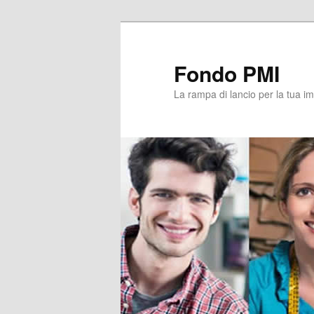
Vai
Vai
al
al
contenuto
contenuto
Fondo PMI
principale
secondario
La rampa di lancio per la tua i