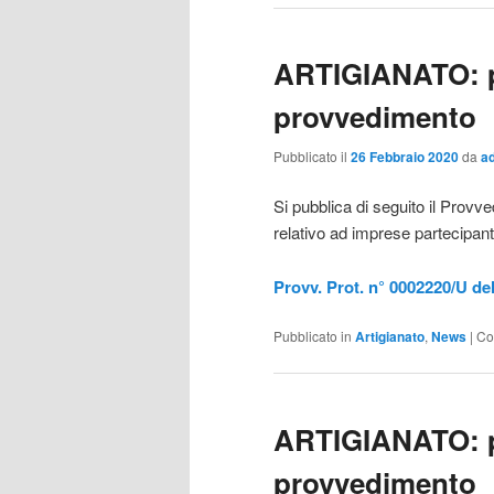
ARTIGIANATO: p
provvedimento
Pubblicato il
26 Febbraio 2020
da
a
Si pubblica di seguito il Prov
relativo ad imprese partecipanti
Provv. Prot. n° 0002220/U de
Pubblicato in
Artigianato
,
News
|
Co
ARTIGIANATO: p
provvedimento