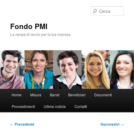
Vai
al
Cerca
contenuto
principale
Fondo PMI
La rampa di lancio per la tua impresa
Menu
Home
Misura
Bandi
Beneficiari
Documenti
principale
Provvedimenti
Ultime notizie
Contatti
Navigazione
←
Precedente
Successivi
→
articolo