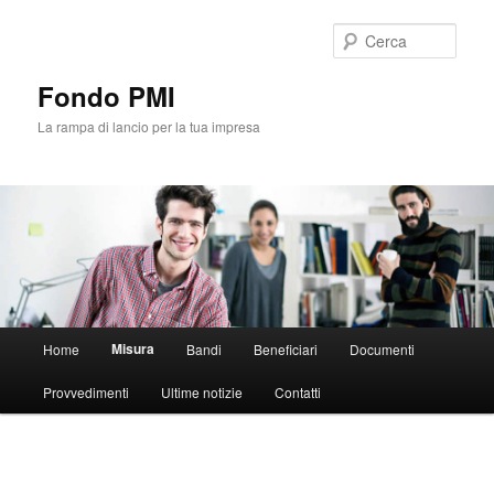
Vai
al
Cerca
contenuto
principale
Fondo PMI
La rampa di lancio per la tua impresa
Menu
Misura
Home
Bandi
Beneficiari
Documenti
principale
Provvedimenti
Ultime notizie
Contatti