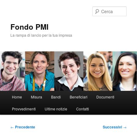
Vai
al
Cerca
contenuto
principale
Fondo PMI
La rampa di lancio per la tua impresa
Menu
Home
Misura
Bandi
Beneficiari
Documenti
principale
Provvedimenti
Ultime notizie
Contatti
Navigazione
←
Precedente
Successivi
→
articolo