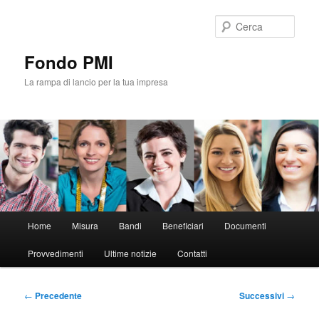
Vai
al
Cerca
contenuto
principale
Fondo PMI
La rampa di lancio per la tua impresa
Menu
Home
Misura
Bandi
Beneficiari
Documenti
principale
Provvedimenti
Ultime notizie
Contatti
Navigazione
←
Precedente
Successivi
→
articolo