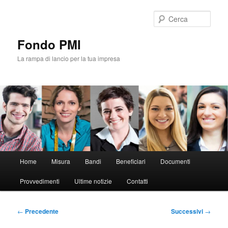
Vai
al
Cerca
contenuto
principale
Fondo PMI
La rampa di lancio per la tua impresa
Menu
Home
Misura
Bandi
Beneficiari
Documenti
principale
Provvedimenti
Ultime notizie
Contatti
Navigazione
←
Precedente
Successivi
→
articolo