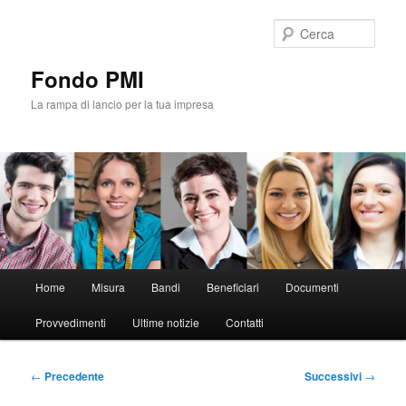
Vai
al
Cerca
contenuto
principale
Fondo PMI
La rampa di lancio per la tua impresa
Menu
Home
Misura
Bandi
Beneficiari
Documenti
principale
Provvedimenti
Ultime notizie
Contatti
Navigazione
←
Precedente
Successivi
→
articolo