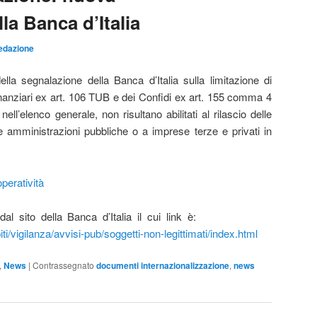
la Banca d’Italia
edazione
lla segnalazione della Banca d’Italia sulla limitazione di
finanziari ex art. 106 TUB e dei Confidi ex art. 155 comma 4
ell’elenco generale, non risultano abilitati al rilascio delle
 e amministrazioni pubbliche o a imprese terze e privati in
operatività
ile dal sito della Banca d’Italia il cui link è:
ti/vigilanza/avvisi-pub/soggetti-non-legittimati/index.html
,
News
|
Contrassegnato
documenti internazionalizzazione
,
news