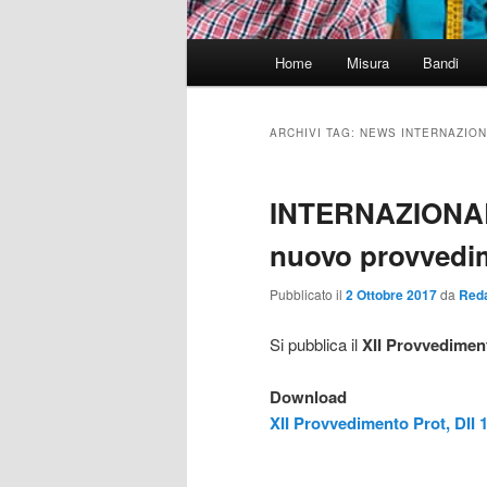
Menu
Home
Misura
Bandi
principale
ARCHIVI TAG:
NEWS INTERNAZION
INTERNAZIONAL
nuovo provvedi
Pubblicato il
2 Ottobre 2017
da
Red
Si pubblica il
XII Provvediment
Download
XII Provvedimento Prot, DII 