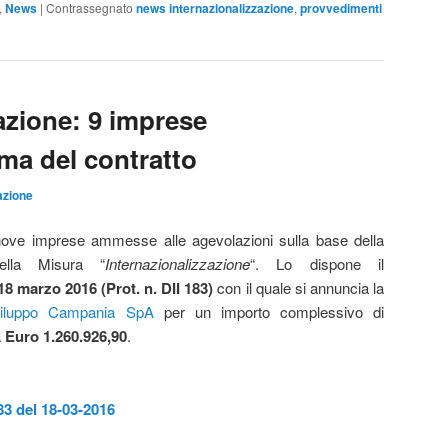
,
News
|
Contrassegnato
news internazionalizzazione
,
provvedimenti
azione: 9 imprese
rma del contratto
zione
ove imprese ammesse alle agevolazioni sulla base della
della Misura “
Internazionalizzazione
“. Lo dispone il
 marzo 2016 (Prot. n. DII 183)
con il quale si annuncia la
iluppo Campania SpA
per un importo complessivo di
a
Euro 1.260.926,90
.
wnload
83 del 18-03-2016