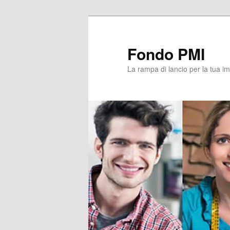
Vai
Vai
al
al
contenuto
contenuto
Fondo PMI
principale
secondario
La rampa di lancio per la tua i