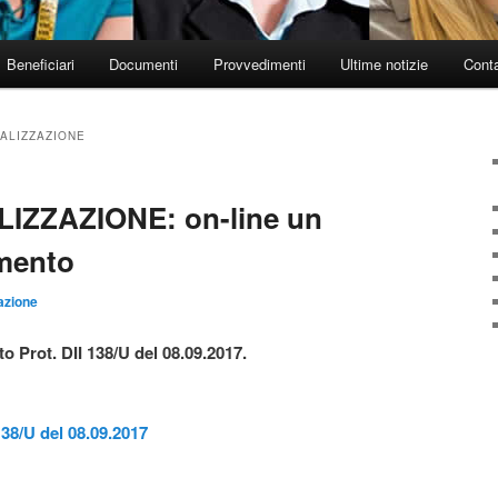
Beneficiari
Documenti
Provvedimenti
Ultime notizie
Conta
ALIZZAZIONE
IZZAZIONE: on-line un
mento
azione
o Prot. DII 138/U del 08.09.2017.
138/U del 08.09.2017