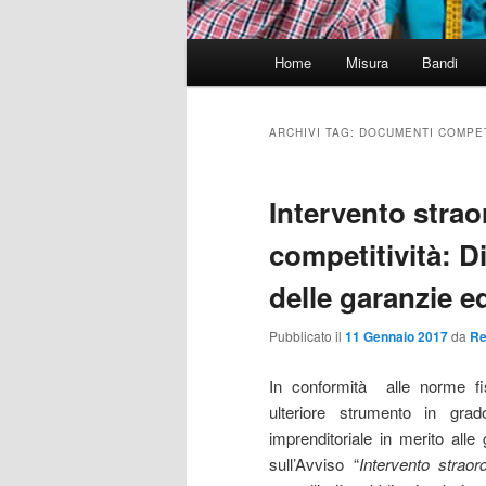
Menu
Home
Misura
Bandi
principale
ARCHIVI TAG:
DOCUMENTI COMPET
Intervento strao
competitività: Di
delle garanzie ed
Pubblicato il
11 Gennaio 2017
da
Re
In conformità alle norme fi
ulteriore strumento in gra
imprenditoriale in merito alle
sull’Avviso “
Intervento straor