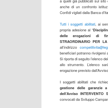
a quelli già pubblicati sul sit
anche di un confronto istitu
Confidi vigilati dalla Banca d’It
Tutti i soggetti abilitati
, ai se
propria adesione al “
Disciplin
delle erogazioni di fi
STRAORDINARIO PER LA 
all’indirizzo
competitivita@lega
beneficiari potranno rivolgersi a
Si riporta di seguito l’elenco d
allo strumento. L’elenco sa
erogazione previsto dall’Avviso
I soggetti abilitati che richi
gestione delle garanzie a
dell’Avviso INTERVENTO
convocati da Sviluppo Campania p