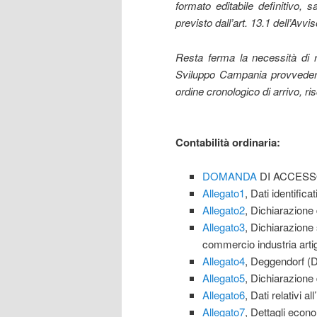
formato editabile definitivo,
previsto dall’art. 13.1 dell’Avvis
Resta ferma la necessità di r
Sviluppo Campania provvederà 
ordine cronologico di arrivo, r
Contabilità ordinaria:
DOMANDA
DI ACCESS
Allegato1
, Dati identifica
Allegato2
, Dichiarazione 
Allegato3
, Dichiarazione 
commercio industria artig
Allegato4
, Deggendorf (Di
Allegato5
, Dichiarazione
Allegato6
, Dati relativi a
Allegato7
, Dettagli econo