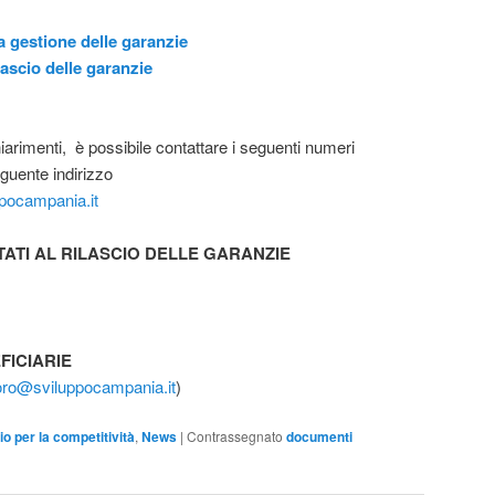
 la gestione delle garanzie
ilascio delle garanzie
hiarimenti, è possibile contattare i seguenti numeri
guente indirizzo
pocampania.it
ITATI AL RILASCIO DELLE GARANZIE
FICIARIE
oro@sviluppocampania.it
)
io per la competitività
,
News
|
Contrassegnato
documenti