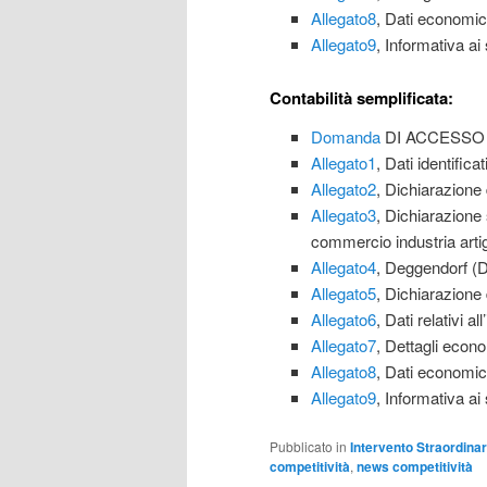
Allegato8
, Dati economic
Allegato9
, Informativa ai
Contabilità semplificata:
Domanda
DI ACCESSO 
Allegato1
, Dati identifica
Allegato2
, Dichiarazione 
Allegato3
, Dichiarazione 
commercio industria artig
Allegato4
, Deggendorf (Di
Allegato5
, Dichiarazione
Allegato6
, Dati relativi a
Allegato7
, Dettagli econo
Allegato8
, Dati economic
Allegato9
, Informativa ai
Pubblicato in
Intervento Straordinar
competitività
,
news competitività