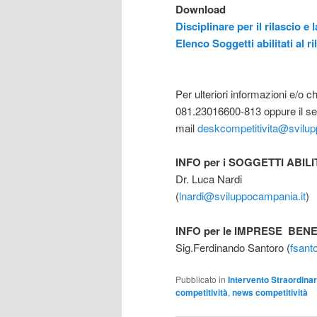
Download
Disciplinare per il rilascio e
Elenco Soggetti abilitati al r
Per ulteriori informazioni e/o c
081.23016600-813 oppure il se
mail
deskcompetitivita@svilup
INFO per i SOGGETTI ABIL
Dr. Luca Nardi
(
lnardi@sviluppocampania.it
)
INFO per le IMPRESE BENE
Sig.Ferdinando Santoro (
fsant
Pubblicato in
Intervento Straordinar
competitività
,
news competitività