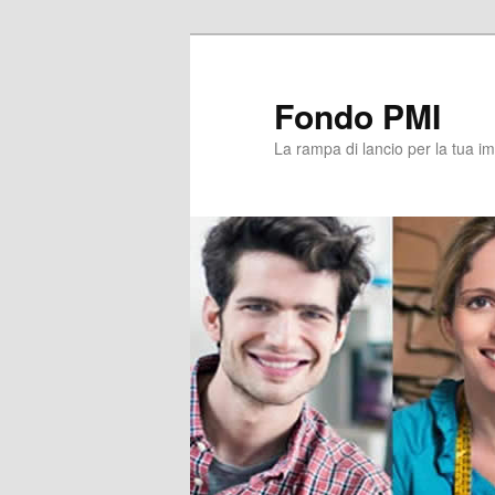
Vai
Vai
al
al
contenuto
contenuto
Fondo PMI
principale
secondario
La rampa di lancio per la tua i