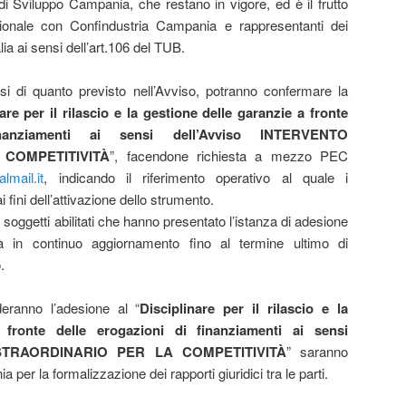
o di Sviluppo Campania, che restano in vigore, ed è il frutto
zionale con Confindustria Campania e rappresentanti dei
alia ai sensi dell’art.106 del TUB.
nsi di quanto previsto nell’Avviso, potranno confermare la
are per il rilascio e la gestione delle garanzie a fronte
nanziamenti ai sensi dell’Avviso INTERVENTO
COMPETITIVITÀ
”, facendone richiesta a mezzo PEC
lmail.it
, indicando il riferimento operativo al quale i
i fini dell’attivazione dello strumento.
ei soggetti abilitati che hanno presentato l’istanza di adesione
rà in continuo aggiornamento fino al termine ultimo di
.
ederanno l’adesione al “
Disciplinare per il rilascio e la
 fronte delle erogazioni di finanziamenti ai sensi
 STRAORDINARIO PER LA COMPETITIVITÀ
” saranno
er la formalizzazione dei rapporti giuridici tra le parti.