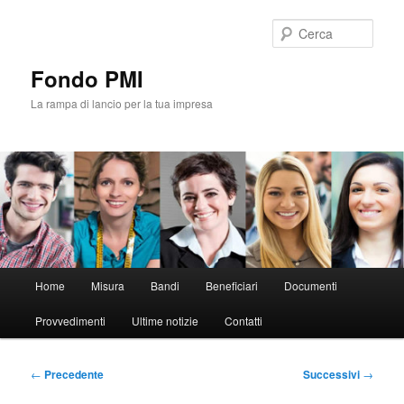
Vai
al
Cerca
contenuto
principale
Fondo PMI
La rampa di lancio per la tua impresa
Menu
Home
Misura
Bandi
Beneficiari
Documenti
principale
Provvedimenti
Ultime notizie
Contatti
Navigazione
←
Precedente
Successivi
→
articolo