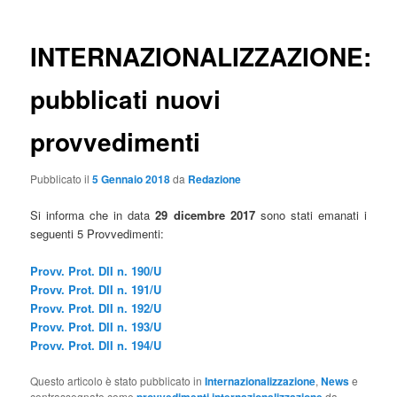
INTERNAZIONALIZZAZIONE:
pubblicati nuovi
provvedimenti
Pubblicato il
5 Gennaio 2018
da
Redazione
Si informa che in data
29 dicembre 2017
sono stati emanati i
seguenti 5 Provvedimenti:
Provv. Prot. DII n. 190/U
Provv. Prot. DII n. 191/U
Provv. Prot. DII n. 192/U
Provv. Prot. DII n. 193/U
Provv. Prot. DII n. 194/U
Questo articolo è stato pubblicato in
Internazionalizzazione
,
News
e
contrassegnato come
da