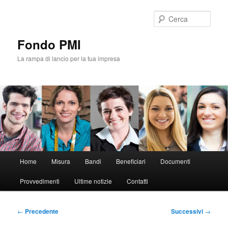
Vai
al
Cerca
contenuto
principale
Fondo PMI
La rampa di lancio per la tua impresa
Menu
Home
Misura
Bandi
Beneficiari
Documenti
principale
Provvedimenti
Ultime notizie
Contatti
Navigazione
←
Precedente
Successivi
→
articolo