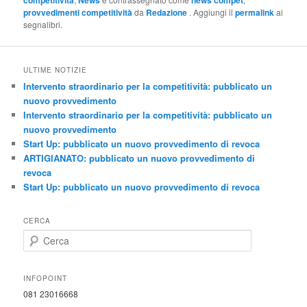
competitività
News
news compet
provvedimenti competitività
da
Redazione
. Aggiungi il
permalink
ai
segnalibri.
ULTIME NOTIZIE
Intervento straordinario per la competitività: pubblicato un
nuovo provvedimento
Intervento straordinario per la competitività: pubblicato un
nuovo provvedimento
Start Up: pubblicato un nuovo provvedimento di revoca
ARTIGIANATO: pubblicato un nuovo provvedimento di
revoca
Start Up: pubblicato un nuovo provvedimento di revoca
CERCA
C
e
r
c
INFOPOINT
a
081 23016668