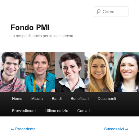
Vai
al
Cerca
contenuto
principale
Fondo PMI
La rampa di lancio per la tua impresa
Menu
Home
Misura
Bandi
Beneficiari
Documenti
principale
Provvedimenti
Ultime notizie
Contatti
Navigazione
←
Precedente
Successivi
→
articolo