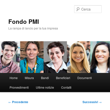
Vai
al
Cerca
contenuto
principale
Fondo PMI
La rampa di lancio per la tua impresa
Menu
Home
Misura
Bandi
Beneficiari
Documenti
principale
Provvedimenti
Ultime notizie
Contatti
Navigazione
←
Precedente
Successivi
→
articolo