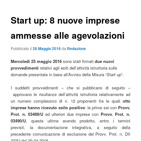
Start up: 8 nuove imprese
ammesse alle agevolazioni
Pubblicato il
26 Maggio 2016
da
Redazione
Mercoledì 25 maggio 2016
sono stati firmati
due nuovi
provvedimenti
relativi agli esiti dell’attività istruttoria sulle
domande presentate in base all’Avviso della Misura “
Start up
“.
I suddetti provvedimenti – che si pubblicano di seguito –
approvano le risultanze dell’attività istruttoria relativamente ad
un numero complessivo di n. 12 proponenti fra le quali
otto
imprese hanno ricevuto esito positivo
: le prime sei con
Provv.
Prot. n. 03489/U
ed ulteriori due imprese con
Provv. Prot. n.
03490/U
, queste ultime avendo prodotto, entro i termini
previsti, la documentazione integrativa, a seguito della
precedente comunicazione di esclusione del Provv. Prot. n. DII
222U del 20-04-2016.