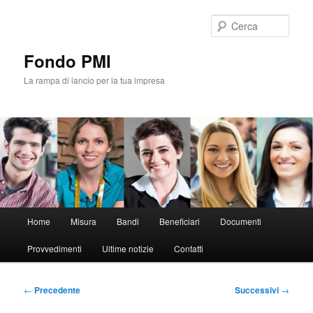
Vai
al
Cerca
contenuto
principale
Fondo PMI
La rampa di lancio per la tua impresa
Menu
Home
Misura
Bandi
Beneficiari
Documenti
principale
Provvedimenti
Ultime notizie
Contatti
Navigazione
←
Precedente
Successivi
→
articolo