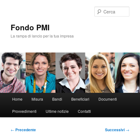
Vai
al
Cerca
contenuto
principale
Fondo PMI
La rampa di lancio per la tua impresa
Menu
Home
Misura
Bandi
Beneficiari
Documenti
principale
Provvedimenti
Ultime notizie
Contatti
Navigazione
←
Precedente
Successivi
→
articolo