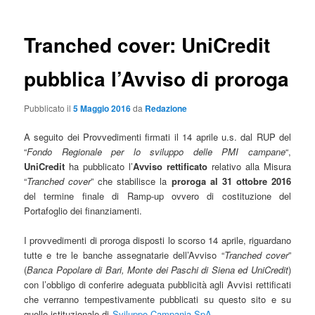
Tranched cover: UniCredit
pubblica l’Avviso di proroga
Pubblicato il
5 Maggio 2016
da
Redazione
A seguito dei Provvedimenti firmati il 14 aprile u.s. dal RUP del
“
Fondo Regionale per lo sviluppo delle PMI campane
“,
UniCredit
ha pubblicato l’
Avviso rettificato
relativo alla Misura
“
Tranched cover
” che stabilisce la
proroga al 31 ottobre 2016
del termine finale di Ramp-up ovvero di costituzione del
Portafoglio dei finanziamenti.
I provvedimenti di proroga disposti lo scorso 14 aprile, riguardano
tutte e tre le banche assegnatarie dell’Avviso “
Tranched cover
”
(
Banca Popolare di Bari, Monte dei Paschi di Siena ed UniCredit
)
con l’obbligo di conferire adeguata pubblicità agli Avvisi rettificati
che verranno tempestivamente pubblicati su questo sito e su
quello istituzionale di
Sviluppo Campania SpA
.