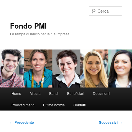
Vai
al
Cerca
contenuto
principale
Fondo PMI
La rampa di lancio per la tua impresa
Menu
Home
Misura
Bandi
Beneficiari
Documenti
principale
Provvedimenti
Ultime notizie
Contatti
Navigazione
←
Precedente
Successivi
→
articolo