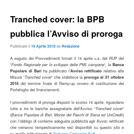
Tranched cover: la BPB
pubblica l’Avviso di proroga
Pubblicato il
19 Aprile 2016
da
Redazione
A seguito dei Provvedimenti firmati il 14 aprile u.s. dal RUP del
“
Fondo Regionale per lo sviluppo delle PMI campane
“, la
Banca
Popolare di Bari
ha pubblicato l’
Avviso rettificato
relativo alla
Misura “
Tranched cover
” che stabilisce la
proroga al 31 ottobre
2016
del termine finale di Ramp-up ovvero di costituzione del
Portafoglio dei finanziamenti.
I provvedimenti di proroga disposti lo scorso 14 aprile, riguardano
tutte e tre le banche assegnatarie dell’Avviso “
Tranched cover
”
(
Banca Popolare di Bari, Monte dei Paschi di Siena ed UniCredit
)
con l’obbligo di conferire adeguata pubblicità agli Avvisi rettificati
che verranno tempestivamente resi disponibili su questo sito e
su quello istituzionale di
Sviluppo Campania SpA
.