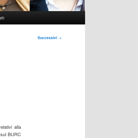
tti
Successivi
→
lativi alla
to sul BURC