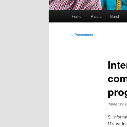
Menu
Home
Misura
Bandi
principale
Navigazione
←
Precedente
articolo
Inte
comp
pro
Pubblicato i
Si informa
Misura Int