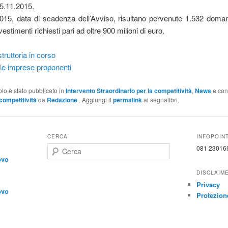
25.11.2015.
2015, data di scadenza dell’Avviso, risultano pervenute 1.532 doma
nvestimenti richiesti pari ad oltre 900 milioni di euro.
struttoria in corso
le imprese proponenti
olo è stato pubblicato in
Intervento Straordinario per la competitività
,
News
e con
competitività
da
Redazione
. Aggiungi il
permalink
ai segnalibri.
CERCA
INFOPOIN
C
081 23016
e
ovo
r
DISCLAIM
c
Privacy
a
ovo
Protezione