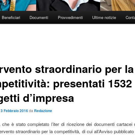
Beneficiari
Documenti
Provvedimenti
Ultime notizie
Conta
rvento straordinario per la
etitività: presentati 1532
getti d’impresa
l
3 Febbraio 2016
da
Redazione
 che è stato completato l’iter di ricezione dei documenti cartacei re
ervento straordinario per la competitività, di cui all’Avviso pubblica