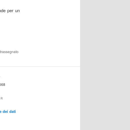
nde per un
trassegnato
T
668
ER
 dei dati