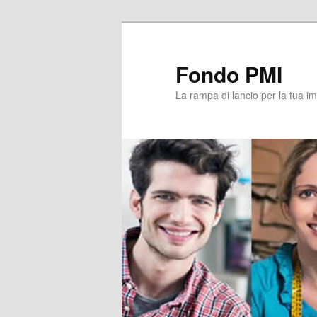
Vai
al
contenuto
Fondo PMI
principale
La rampa di lancio per la tua i