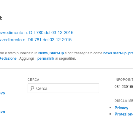
:
ovvedimento n. DII 780 del 03-12-2015
vvedimento n. DII 781 del 03-12-2015
olo è stato pubblicato in
News
,
Start-Up
e contrassegnato come
news start-up
,
pr
Redazione
. Aggiungi il
permalink
ai segnalibri.
CERCA
INFOPOIN
C
081 23016
e
ovo
r
DISCLAIM
c
Privacy
a
ovo
Protezione