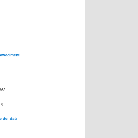
ovvedimenti
T
668
ER
 dei dati