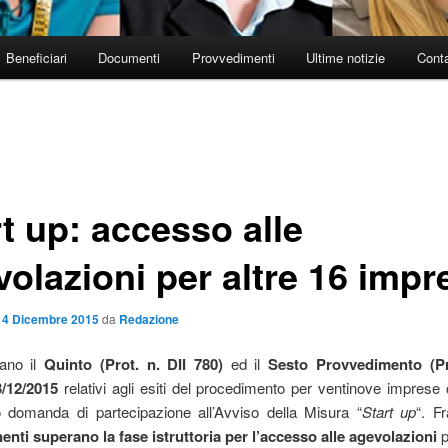
Beneficiari
Documenti
Provvedimenti
Ultime notizie
Conta
t up: accesso alle
volazioni per altre 16 impr
l
4 Dicembre 2015
da
Redazione
cano il
Quinto (Prot. n. DII 780)
ed il
Sesto Provvedimento (Pr
3/12/2015
relativi agli esiti del procedimento per ventinove impres
o domanda di partecipazione all’Avviso della Misura “
Start up
“. F
enti superano la fase istruttoria per l’accesso alle agevolazioni
p