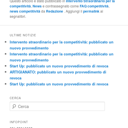
Questo articolo è stato pubblicato in
Intervento Straordinario per la
competitività
,
News
e contrassegnato come
FAQ competitività
,
news competitività
da
Redazione
. Aggiungi il
permalink
ai
segnalibri.
ULTIME NOTIZIE
Intervento straordinario per la competitività: pubblicato un
nuovo provvedimento
Intervento straordinario per la competitività: pubblicato un
nuovo provvedimento
Start Up: pubblicato un nuovo provvedimento di revoca
ARTIGIANATO: pubblicato un nuovo provvedimento di
revoca
Start Up: pubblicato un nuovo provvedimento di revoca
CERCA
C
e
r
c
INFOPOINT
a