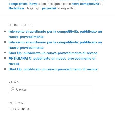
competitività
,
News
e contrassegnato come
news competitività
da
Redazione
. Aggiungi il
permalink
ai segnalibri.
ULTIME NOTIZIE
Intervento straordinario per la competitività: pubblicato un
nuovo provvedimento
Intervento straordinario per la competitività: pubblicato un
nuovo provvedimento
Start Up: pubblicato un nuovo provvedimento di revoca
ARTIGIANATO: pubblicato un nuovo provvedimento di
revoca
Start Up: pubblicato un nuovo provvedimento di revoca
CERCA
C
e
r
c
INFOPOINT
a
081 23016668