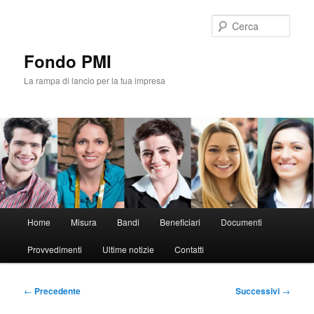
Vai
al
Cerca
contenuto
principale
Fondo PMI
La rampa di lancio per la tua impresa
Menu
Home
Misura
Bandi
Beneficiari
Documenti
principale
Provvedimenti
Ultime notizie
Contatti
Navigazione
←
Precedente
Successivi
→
articolo