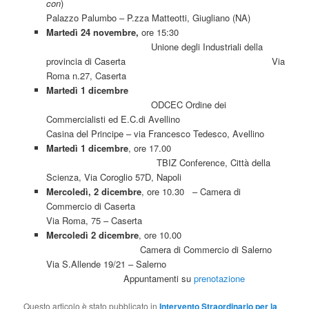
con
)
Palazzo Palumbo – P.zza Matteotti, Giugliano (NA)
Martedì 24 novembre,
ore 15:30
Unione degli Industriali della
provincia di Caserta Via
Roma n.27, Caserta
Martedì 1 dicembre
ODCEC Ordine dei
Commercialisti ed E.C.di Avellino
Casina del Principe – via Francesco Tedesco, Avellino
Martedì 1 dicembre
, ore 17.00
TBIZ Conference, Città della
Scienza, Via Coroglio 57D, Napoli
Mercoledì, 2 dicembre
, ore 10.30 – Camera di
Commercio di Caserta
Via Roma, 75 – Caserta
Mercoledì 2 dicembre
, ore 10.00
Camera di Commercio di Salerno
Via S.Allende 19/21 – Salerno
Appuntamenti su
prenotazione
Questo articolo è stato pubblicato in
Intervento Straordinario per la